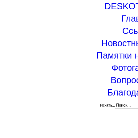
DESKO
Гла
Сс
Новостн
Памятки 
Фотог
Вопро
Благод
Искать...