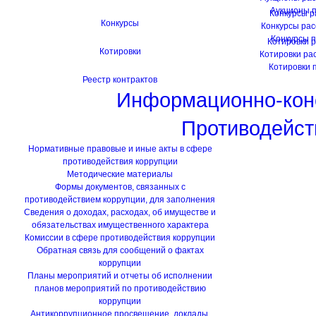
Аукционы 
Конкурсы 
Конкурсы
Конкурсы ра
Конкурсы 
Котировки 
Котировки
Котировки ра
Котировки 
Реестр контрактов
Информационно-кон
Противодейст
Нормативные правовые и иные акты в сфере
противодействия коррупции
Методические материалы
Формы документов, связанных с
противодействием коррупции, для заполнения
Сведения о доходах, расходах, об имуществе и
обязательствах имущественного характера
Комиссии в сфере противодействия коррупции
Обратная связь для сообщений о фактах
коррупции
Планы мероприятий и отчеты об исполнении
планов мероприятий по противодействию
коррупции
Антикоррупционное просвещение, доклады,