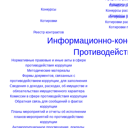
Аукционы 
Конкурсы 
Конкурсы
Конкурсы ра
Конкурсы 
Котировки 
Котировки
Котировки ра
Котировки 
Реестр контрактов
Информационно-кон
Противодейст
Нормативные правовые и иные акты в сфере
противодействия коррупции
Методические материалы
Формы документов, связанных с
противодействием коррупции, для заполнения
Сведения о доходах, расходах, об имуществе и
обязательствах имущественного характера
Комиссии в сфере противодействия коррупции
Обратная связь для сообщений о фактах
коррупции
Планы мероприятий и отчеты об исполнении
планов мероприятий по противодействию
коррупции
Антикоррупционное просвещение, доклады,