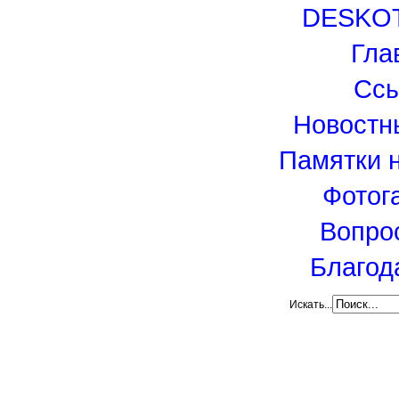
DESKO
Гла
Сс
Новостн
Памятки 
Фотог
Вопро
Благод
Искать...