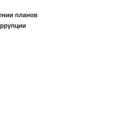
ении планов
оррупции