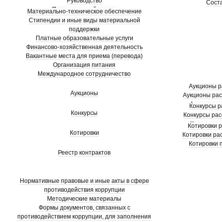
Руководство
Сост
Педагогический состав
Материально-техническое обеспечение
Стипендии и иные виды материальной
поддержки
Платные образовательные услуги
Финансово-хозяйственная деятельность
Вакантные места для приема (перевода)
Организация питания
Международное сотрудничество
Аукционы 
Аукционы
Аукционы ра
Аукционы 
Конкурсы 
Конкурсы
Конкурсы ра
Конкурсы 
Котировки 
Котировки
Котировки ра
Котировки 
Реестр контрактов
Нормативные правовые и иные акты в сфере
противодействия коррупции
Методические материалы
Формы документов, связанных с
противодействием коррупции, для заполнения