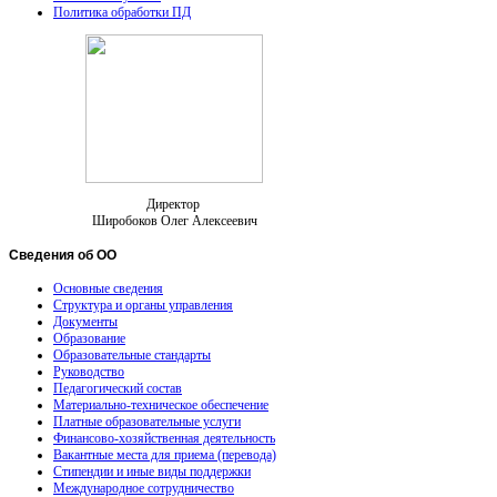
Политика обработки ПД
Директор
Широбоков Олег Алексеевич
Сведения
об ОО
Основные сведения
Структура и органы управления
Документы
Образование
Образовательные стандарты
Руководство
Педагогический состав
Материально-техническое обеспечение
Платные образовательные услуги
Финансово-хозяйственная деятельность
Вакантные места для приема (перевода)
Стипендии и иные виды поддержки
Международное сотрудничество