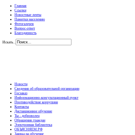
Главная
Ссылки
Новостные ленты
Памятки населению
Фотогалерея
Вопрос-ответ
Благодарность
Искать...
Новости
Сведения об образовательной организации
Госзаказ
Информационно-консультационный пункт
Противодействие коррупции
Контакты
Дистанционное обучение
Ты - доброволец
Обращения граждан
Электронная библиотека
ОБЪЯСНЯЕМ.РФ
Заявка на обучение