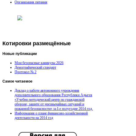
Организация питания
Котировки размещённые
Новые
публикации
Мои безопасные каникулы 2026
Демографический стандарт
Протокол № 2
Самое
читаемое
Доклад о работе автономного учреждения
дополнительного образования Республики Адыгея
«Учебно-методический центр по гражданской
обороне, защите от чрезвычайных ситуаций и
пожарной безопасности» за I-е полугодие 2014 год.
Информация о плане финансово-хозяйственной
деятельности на 2014 год