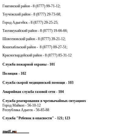
Гиагинский район - 8 (8777) 99-71-12;
Теучежский район - 8 (8777) 29-73-68;
Город Адыгейск - 8 (8777) 29-25-25;
Тахтамукайский район - 8 (8777) 19-66-66;
Шовгеновский район - 8 (8777) 39-21-12;
Кошехабльский район - 8 (8777) 09-27-51;
Красногвардейский район - 8 (8777) 85-31-12
Служба пожарной охраны - 101
Полиция - 102
Служба скорой медицинской помощи - 103
Аварийная служба газовой сети - 104
Служба реагирования в чрезвычайных ситуациях
Город Майкоп - 56-10-12
Республика Адыгея - 56-85-88
Служба "Ребенок в опасности" - 121; 123