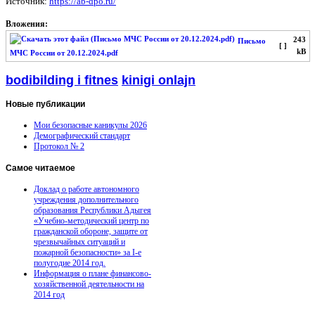
Источник:
https://ab-dpo.ru/
Вложения:
243
Письмо
[ ]
kB
МЧС России от 20.12.2024.pdf
bodibilding i fitnes
kinigi onlajn
Новые
публикации
Мои безопасные каникулы 2026
Демографический стандарт
Протокол № 2
Самое
читаемое
Доклад о работе автономного
учреждения дополнительного
образования Республики Адыгея
«Учебно-методический центр по
гражданской обороне, защите от
чрезвычайных ситуаций и
пожарной безопасности» за I-е
полугодие 2014 год.
Информация о плане финансово-
хозяйственной деятельности на
2014 год