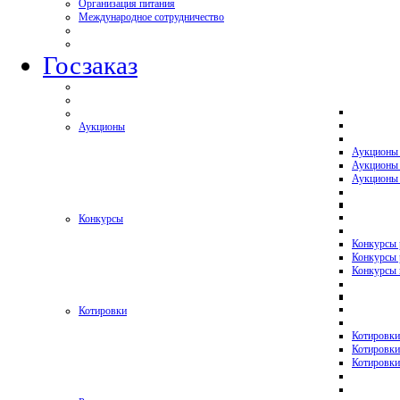
Организация питания
Международное сотрудничество
Госзаказ
Аукционы
Аукционы
Аукционы 
Аукционы 
Конкурсы
Конкурсы
Конкурсы 
Конкурсы 
Котировки
Котировки
Котировки
Котировки