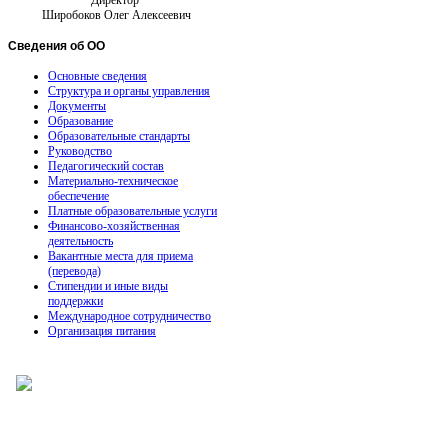
Директор
Широбоков Олег Алексеевич
Сведения
об ОО
Основные сведения
Структура и органы управления
Документы
Образование
Образовательные стандарты
Руководство
Педагогический состав
Материально-техническое
обеспечение
Платные образовательные услуги
Финансово-хозяйственная
деятельность
Вакантные места для приема
(перевода)
Стипендии и иные виды
поддержки
Международное сотрудничество
Организация питания