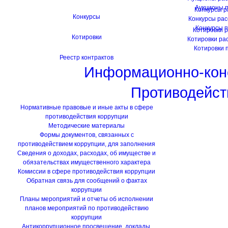
Аукционы 
Конкурсы 
Конкурсы
Конкурсы ра
Конкурсы 
Котировки 
Котировки
Котировки ра
Котировки 
Реестр контрактов
Информационно-кон
Противодейст
Нормативные правовые и иные акты в сфере
противодействия коррупции
Методические материалы
Формы документов, связанных с
противодействием коррупции, для заполнения
Сведения о доходах, расходах, об имуществе и
обязательствах имущественного характера
Комиссии в сфере противодействия коррупции
Обратная связь для сообщений о фактах
коррупции
Планы мероприятий и отчеты об исполнении
планов мероприятий по противодействию
коррупции
Антикоррупционное просвещение, доклады,