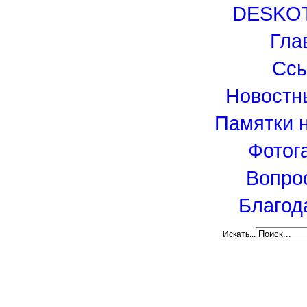
DESKO
Гла
Сс
Новостн
Памятки 
Фотог
Вопро
Благод
Искать...