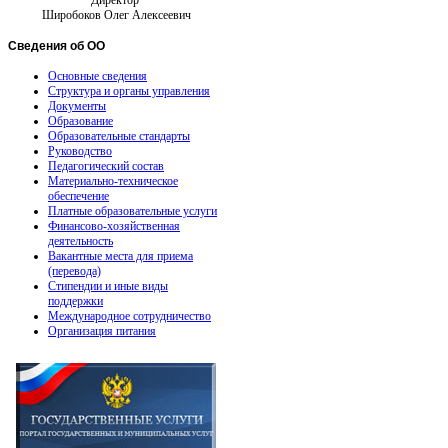
Директор
Широбоков Олег Алексеевич
Сведения
об ОО
Основные сведения
Структура и органы управления
Документы
Образование
Образовательные стандарты
Руководство
Педагогический состав
Материально-техническое
обеспечение
Платные образовательные услуги
Финансово-хозяйственная
деятельность
Вакантные места для приема
(перевода)
Стипендии и иные виды
поддержки
Международное сотрудничество
Организация питания