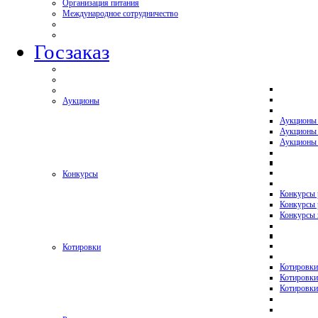
Организация питания
Международное сотрудничество
Госзаказ
Аукционы
Аукционы
Аукционы 
Аукционы 
Конкурсы
Конкурсы
Конкурсы 
Конкурсы 
Котировки
Котировки
Котировки
Котировки