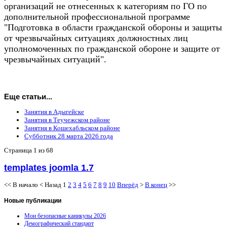
организаций не отнесенных к категориям по ГО по
дополнительной профессиональной программе
"Подготовка в области гражданской обороны и защиты
от чрезвычайных ситуациях должностных лиц
уполномоченных по гражданской обороне и защите от
чрезвычайных ситуаций
".
Еще статьи...
Занятия в Адыгейске
Занятия в Теучежском районе
Занятия в Кошехабльском районе
Субботник 28 марта 2026 года
Страница 1 из 68
templates joomla 1.7
<<
В начало
<
Назад
1
2
3
4
5
6
7
8
9
10
Вперёд
>
В конец
>>
Новые
публикации
Мои безопасные каникулы 2026
Демографический стандарт