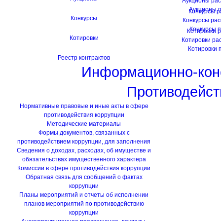
Аукционы ра
Аукционы 
Конкурсы 
Конкурсы
Конкурсы ра
Конкурсы 
Котировки 
Котировки
Котировки ра
Котировки 
Реестр контрактов
Информационно-кон
Противодейст
Нормативные правовые и иные акты в сфере
противодействия коррупции
Методические материалы
Формы документов, связанных с
противодействием коррупции, для заполнения
Сведения о доходах, расходах, об имуществе и
обязательствах имущественного характера
Комиссии в сфере противодействия коррупции
Обратная связь для сообщений о фактах
коррупции
Планы мероприятий и отчеты об исполнении
планов мероприятий по противодействию
коррупции