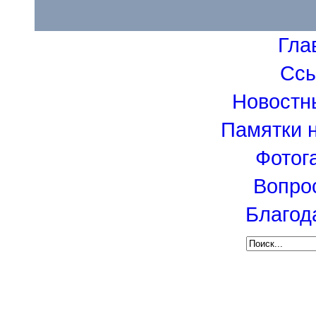
Гла
Сс
Новостн
Памятки 
Фотог
Вопро
Благод