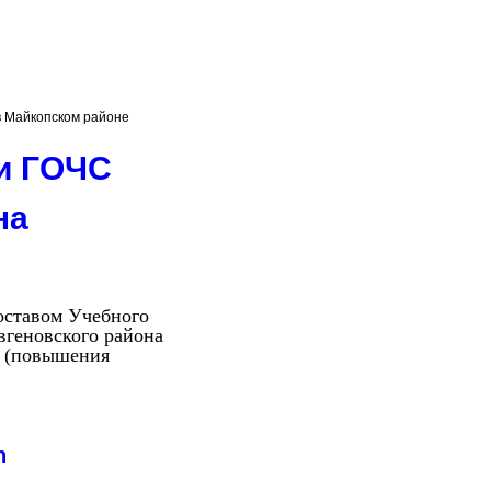
в Майкопском районе
и ГОЧС
на
составом Учебного
вгеновского района
е (повышения
n